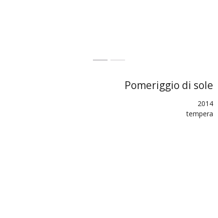
Pomeriggio di sole
2014
tempera
75x99
SHARE
TWEET (X)
BACK
PREVIOUS
NEXT